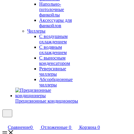
Напольно-
потолочные
фанкойлы
Аксессуары для
фанкойлов
Чиллеры
С воздушным
охлаждением
С водяным
охлаждением
С выносным
конденсатором
Реверсивные
чиллеры
Абсорбционные
чиллеры
Прецизионные кондиционеры
Сравнение
0
Отложенные
0
Корзина
0