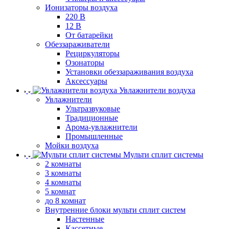
Ионизаторы воздуха
220 В
12 В
От батарейки
Обеззараживатели
Рециркуляторы
Озонаторы
Установки обеззараживания воздуха
Аксессуары
Увлажнители воздуха
Увлажнители
Ультразвуковые
Традиционные
Арома-увлажнители
Промышленные
Мойки воздуха
Мульти сплит системы
2 комнаты
3 комнаты
4 комнаты
5 комнат
до 8 комнат
Внутренние блоки мульти сплит систем
Настенные
Кассетные