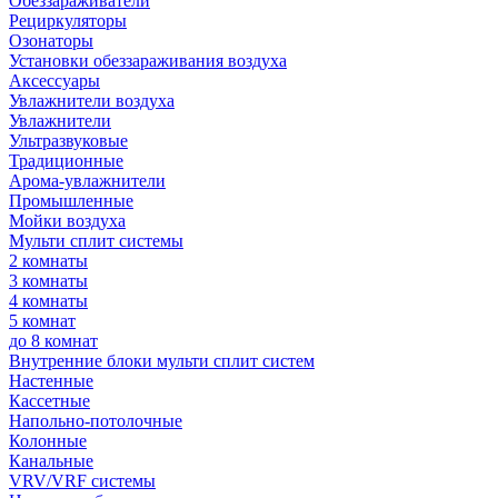
Обеззараживатели
Рециркуляторы
Озонаторы
Установки обеззараживания воздуха
Аксессуары
Увлажнители воздуха
Увлажнители
Ультразвуковые
Традиционные
Арома-увлажнители
Промышленные
Мойки воздуха
Мульти сплит системы
2 комнаты
3 комнаты
4 комнаты
5 комнат
до 8 комнат
Внутренние блоки мульти сплит систем
Настенные
Кассетные
Напольно-потолочные
Колонные
Канальные
VRV/VRF системы