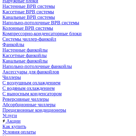
Наружные блоки
Настенные ВРВ системы
Кассетные ВРВ системы
Канальные ВРВ системы
Напольно-потолочные ВРВ системы
Колонные ВРВ системы
Компрессорно-конденсаторные блоки
Системы чиллер-фанкойл
Фанкойлы
Настенные фанкойлы
Кассетные фанкойлы
Канальные фанкойлы
Напольно-потолочные фанкойлы
Аксессуары для фанкойлов
Чиллеры
С воздушным охлаждением
С водяным охлаждением
С выносным конденсатором
Реверсивные чиллеры
Абсорбционные чиллеры
Прецизионные кондиционеры
Услуги
Акции
Как купить
Условия оплаты