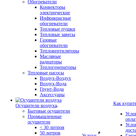
Обогреватели
Конвекторы
электрические
Инфракрасные
обогреватели
Тепловые пушки
Тепловые завесы
Газовые
обогреватели
Тепловентиляторы
Масляные
радиаторы
Теплогенераторы
Тепловые насосы
Воздух-Воздух
Воздух-Вода
Грунт-Вода
Аксессуары
Как купит
Осушители воздуха
Бытовые осушители
Усло
Промышленные
опла
осушители
Усло
< 30 литров
дост
50 литров
Услуги
Гара