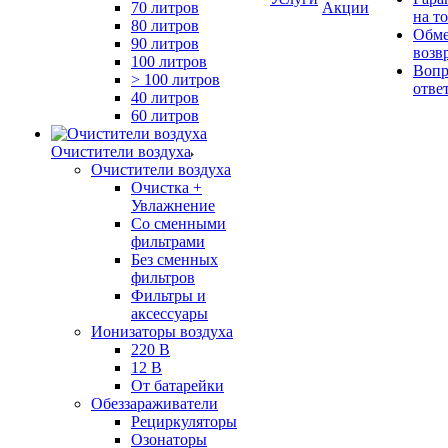
70 литров
Акции
на т
80 литров
Обме
90 литров
возв
100 литров
Вопр
> 100 литров
отве
40 литров
60 литров
Очистители воздуха
Очистители воздуха
Очистка +
Увлажнение
Cо сменными
фильтрами
Без сменных
фильтров
Фильтры и
аксессуары
Ионизаторы воздуха
220 В
12 В
От батарейки
Обеззараживатели
Рециркуляторы
Озонаторы