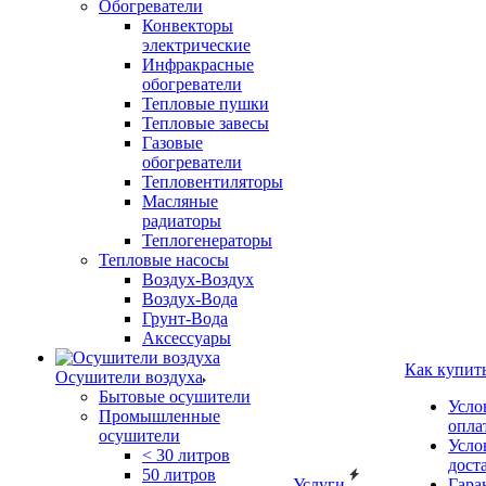
Обогреватели
Конвекторы
электрические
Инфракрасные
обогреватели
Тепловые пушки
Тепловые завесы
Газовые
обогреватели
Тепловентиляторы
Масляные
радиаторы
Теплогенераторы
Тепловые насосы
Воздух-Воздух
Воздух-Вода
Грунт-Вода
Аксессуары
Как купит
Осушители воздуха
Бытовые осушители
Усло
Промышленные
опла
осушители
Усло
< 30 литров
дост
50 литров
Услуги
Гара