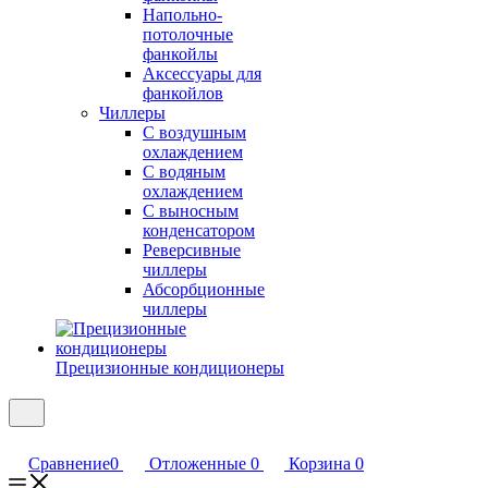
Напольно-
потолочные
фанкойлы
Аксессуары для
фанкойлов
Чиллеры
С воздушным
охлаждением
С водяным
охлаждением
С выносным
конденсатором
Реверсивные
чиллеры
Абсорбционные
чиллеры
Прецизионные кондиционеры
Сравнение
0
Отложенные
0
Корзина
0