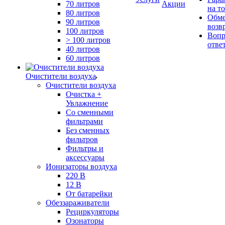
70 литров
Акции
на т
80 литров
Обме
90 литров
возв
100 литров
Вопр
> 100 литров
отве
40 литров
60 литров
Очистители воздуха
Очистители воздуха
Очистка +
Увлажнение
Cо сменными
фильтрами
Без сменных
фильтров
Фильтры и
аксессуары
Ионизаторы воздуха
220 В
12 В
От батарейки
Обеззараживатели
Рециркуляторы
Озонаторы