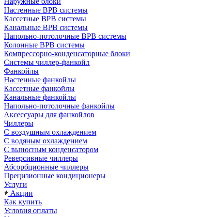
Наружные блоки
Настенные ВРВ системы
Кассетные ВРВ системы
Канальные ВРВ системы
Напольно-потолочные ВРВ системы
Колонные ВРВ системы
Компрессорно-конденсаторные блоки
Системы чиллер-фанкойл
Фанкойлы
Настенные фанкойлы
Кассетные фанкойлы
Канальные фанкойлы
Напольно-потолочные фанкойлы
Аксессуары для фанкойлов
Чиллеры
С воздушным охлаждением
С водяным охлаждением
С выносным конденсатором
Реверсивные чиллеры
Абсорбционные чиллеры
Прецизионные кондиционеры
Услуги
Акции
Как купить
Условия оплаты