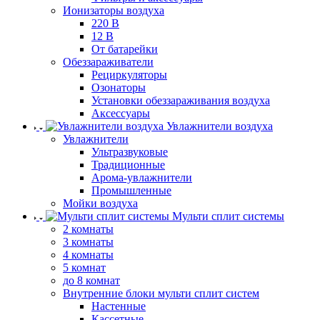
Ионизаторы воздуха
220 В
12 В
От батарейки
Обеззараживатели
Рециркуляторы
Озонаторы
Установки обеззараживания воздуха
Аксессуары
Увлажнители воздуха
Увлажнители
Ультразвуковые
Традиционные
Арома-увлажнители
Промышленные
Мойки воздуха
Мульти сплит системы
2 комнаты
3 комнаты
4 комнаты
5 комнат
до 8 комнат
Внутренние блоки мульти сплит систем
Настенные
Кассетные