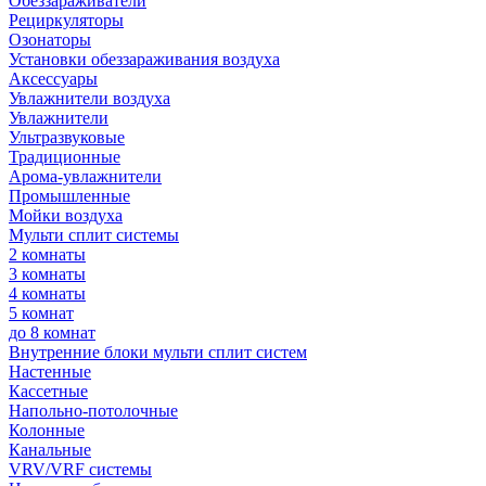
Обеззараживатели
Рециркуляторы
Озонаторы
Установки обеззараживания воздуха
Аксессуары
Увлажнители воздуха
Увлажнители
Ультразвуковые
Традиционные
Арома-увлажнители
Промышленные
Мойки воздуха
Мульти сплит системы
2 комнаты
3 комнаты
4 комнаты
5 комнат
до 8 комнат
Внутренние блоки мульти сплит систем
Настенные
Кассетные
Напольно-потолочные
Колонные
Канальные
VRV/VRF системы