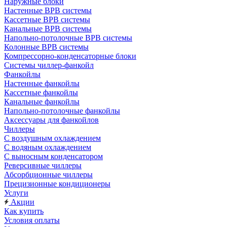
Наружные блоки
Настенные ВРВ системы
Кассетные ВРВ системы
Канальные ВРВ системы
Напольно-потолочные ВРВ системы
Колонные ВРВ системы
Компрессорно-конденсаторные блоки
Системы чиллер-фанкойл
Фанкойлы
Настенные фанкойлы
Кассетные фанкойлы
Канальные фанкойлы
Напольно-потолочные фанкойлы
Аксессуары для фанкойлов
Чиллеры
С воздушным охлаждением
С водяным охлаждением
С выносным конденсатором
Реверсивные чиллеры
Абсорбционные чиллеры
Прецизионные кондиционеры
Услуги
Акции
Как купить
Условия оплаты