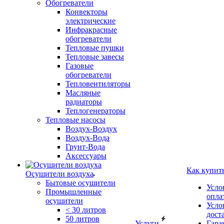
Обогреватели
Конвекторы
электрические
Инфракрасные
обогреватели
Тепловые пушки
Тепловые завесы
Газовые
обогреватели
Тепловентиляторы
Масляные
радиаторы
Теплогенераторы
Тепловые насосы
Воздух-Воздух
Воздух-Вода
Грунт-Вода
Аксессуары
Как купит
Осушители воздуха
Бытовые осушители
Усло
Промышленные
опла
осушители
Усло
< 30 литров
дост
50 литров
Услуги
Гара