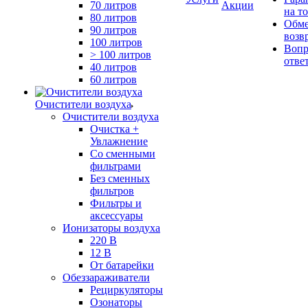
70 литров
Акции
на т
80 литров
Обме
90 литров
возв
100 литров
Вопр
> 100 литров
отве
40 литров
60 литров
Очистители воздуха
Очистители воздуха
Очистка +
Увлажнение
Cо сменными
фильтрами
Без сменных
фильтров
Фильтры и
аксессуары
Ионизаторы воздуха
220 В
12 В
От батарейки
Обеззараживатели
Рециркуляторы
Озонаторы