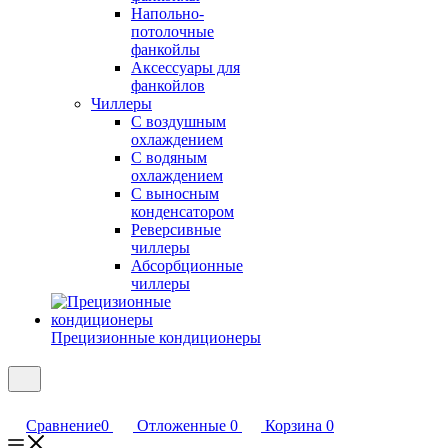
Напольно-
потолочные
фанкойлы
Аксессуары для
фанкойлов
Чиллеры
С воздушным
охлаждением
С водяным
охлаждением
С выносным
конденсатором
Реверсивные
чиллеры
Абсорбционные
чиллеры
Прецизионные кондиционеры
Сравнение
0
Отложенные
0
Корзина
0