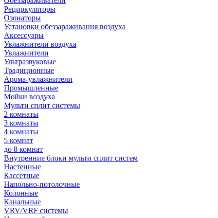
Обеззараживатели
Рециркуляторы
Озонаторы
Установки обеззараживания воздуха
Аксессуары
Увлажнители воздуха
Увлажнители
Ультразвуковые
Традиционные
Арома-увлажнители
Промышленные
Мойки воздуха
Мульти сплит системы
2 комнаты
3 комнаты
4 комнаты
5 комнат
до 8 комнат
Внутренние блоки мульти сплит систем
Настенные
Кассетные
Напольно-потолочные
Колонные
Канальные
VRV/VRF системы