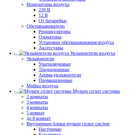
Ионизаторы воздуха
220 В
12 В
От батарейки
Обеззараживатели
Рециркуляторы
Озонаторы
Установки обеззараживания воздуха
Аксессуары
Увлажнители воздуха
Увлажнители
Ультразвуковые
Традиционные
Арома-увлажнители
Промышленные
Мойки воздуха
Мульти сплит системы
2 комнаты
3 комнаты
4 комнаты
5 комнат
до 8 комнат
Внутренние блоки мульти сплит систем
Настенные
Кассетные