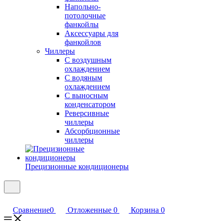
Напольно-
потолочные
фанкойлы
Аксессуары для
фанкойлов
Чиллеры
С воздушным
охлаждением
С водяным
охлаждением
С выносным
конденсатором
Реверсивные
чиллеры
Абсорбционные
чиллеры
Прецизионные кондиционеры
Сравнение
0
Отложенные
0
Корзина
0