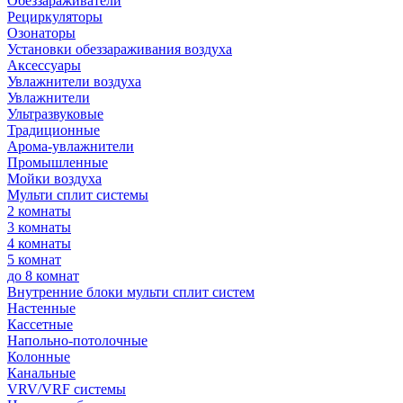
Обеззараживатели
Рециркуляторы
Озонаторы
Установки обеззараживания воздуха
Аксессуары
Увлажнители воздуха
Увлажнители
Ультразвуковые
Традиционные
Арома-увлажнители
Промышленные
Мойки воздуха
Мульти сплит системы
2 комнаты
3 комнаты
4 комнаты
5 комнат
до 8 комнат
Внутренние блоки мульти сплит систем
Настенные
Кассетные
Напольно-потолочные
Колонные
Канальные
VRV/VRF системы