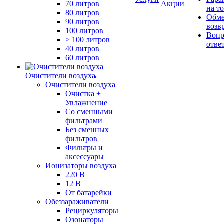
70 литров
Акции
на т
80 литров
Обме
90 литров
возв
100 литров
Вопр
> 100 литров
отве
40 литров
60 литров
Очистители воздуха
Очистители воздуха
Очистка +
Увлажнение
Cо сменными
фильтрами
Без сменных
фильтров
Фильтры и
аксессуары
Ионизаторы воздуха
220 В
12 В
От батарейки
Обеззараживатели
Рециркуляторы
Озонаторы