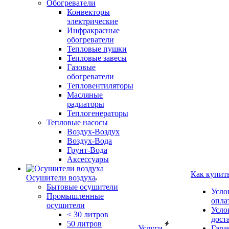
Обогреватели
Конвекторы
электрические
Инфракрасные
обогреватели
Тепловые пушки
Тепловые завесы
Газовые
обогреватели
Тепловентиляторы
Масляные
радиаторы
Теплогенераторы
Тепловые насосы
Воздух-Воздух
Воздух-Вода
Грунт-Вода
Аксессуары
Как купит
Осушители воздуха
Бытовые осушители
Усло
Промышленные
опла
осушители
Усло
< 30 литров
дост
50 литров
Услуги
Гара