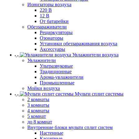
Ионизаторы воздуха
220 В
12 В
От батарейки
Обеззараживатели
Рециркуляторы
Озонаторы
Установки обеззараживания воздуха
Аксессуары
Увлажнители воздуха
Увлажнители
Ультразвуковые
Традиционные
Арома-увлажнители
Промышленные
Мойки воздуха
Мульти сплит системы
2 комнаты
3 комнаты
4 комнаты
5 комнат
до 8 комнат
Внутренние блоки мульти сплит систем
Настенные
Кассетные