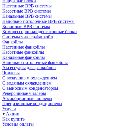
Наружные блоки
Настенные ВРВ системы
Кассетные ВРВ системы
Канальные ВРВ системы
Напольно-потолочные ВРВ системы
Колонные ВРВ системы
Компрессорно-конденсаторные блоки
Системы чиллер-фанкойл
Фанкойлы
Настенные фанкойлы
Кассетные фанкойлы
Канальные фанкойлы
Напольно-потолочные фанкойлы
Аксессуары для фанкойлов
Чиллеры
С воздушным охлаждением
С водяным охлаждением
С выносным конденсатором
Реверсивные чиллеры
Абсорбционные чиллеры
Прецизионные кондиционеры
Услуги
Акции
Как купить
Условия оплаты